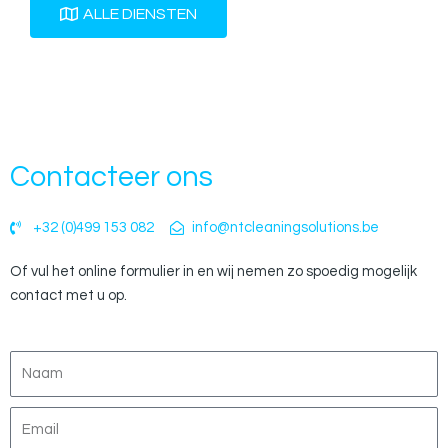
ALLE DIENSTEN
Contacteer ons
+32 (0)499 153 082
info@ntcleaningsolutions.be
Of vul het online formulier in en wij nemen zo spoedig mogelijk
contact met u op.
N
a
a
E
m
m