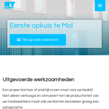
Ga
HOO
naar
de
inhoud
Eerste opkuis te Mol
Terug naar overzicht
Uitgevoerde werkzaamheden
Een proper kantoor of praktijk is een must voor uw bedrijf.
Niet alleen verhoogd en stimuleert het de productiviteit van
uw medewerkers maar ook uw klanten bezoeken graag een
aangename